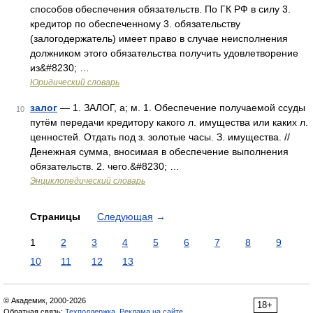
способов обеспечения обязательств. По ГК РФ в силу 3.
кредитор по обеспеченному 3. обязательству
(залогодержатель) имеет право в случае неисполнения
должником этого обязательства получить удовлетворение
из&#8230; …
Юридический словарь
залог
— 1. ЗАЛОГ, а; м. 1. Обеспечение получаемой ссуды
10
путём передачи кредитору какого л. имущества или каких л.
ценностей. Отдать под з. золотые часы. З. имущества. //
Денежная сумма, вносимая в обеспечение выполнения
обязательств. 2. чего.&#8230; …
Энциклопедический словарь
Страницы
Следующая
→
1
2
3
4
5
6
7
8
9
10
11
12
13
© Академик, 2000-2026
18+
Обратная связь:
Техподдержка
,
Реклама на сайте