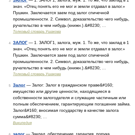
ЗАЛОГ
— 1. ЗАЛОГ1, залога, муж. 1. То же, что заклад в 1
3
знач. «Отец понять его не мог и земли отдавал в залог.»
Пушкин. Заключается заем под залог спичечной
промышленности. 2. Символ, доказательство чего нибудь,
ручательство в чем нибудь (книжн.).&#8230; …
Толковый словарь Ушакова
ЗАЛОГ
— 1. ЗАЛОГ1, залога, муж. 1. То же, что заклад в 1
4
знач. «Отец понять его не мог и земли отдавал в залог.»
Пушкин. Заключается заем под залог спичечной
промышленности. 2. Символ, доказательство чего нибудь,
ручательство в чем нибудь (книжн.).&#8230; …
Толковый словарь Ушакова
Залог
— Залог: Залог в гражданском праве&#160;
5
имущество или другие ценности, находящиеся в
собственности залогодателя и служащие частичным или
полным обеспечением, гарантирующим погашение займа.
Залог&#160; вносимая государству в качестве залога
сумма&#8230; …
Википедия
залог
— Заклад, обеспечение, гарантия, порука,
6